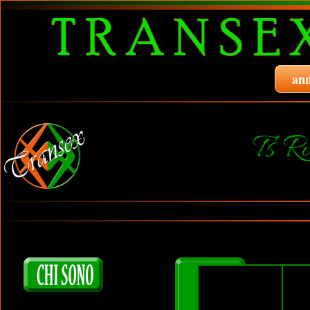
ann
Ts 