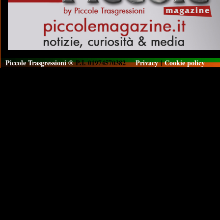
Piccole Trasgressioni ®
P.I. 01974570382
Privacy
|
Cookie policy